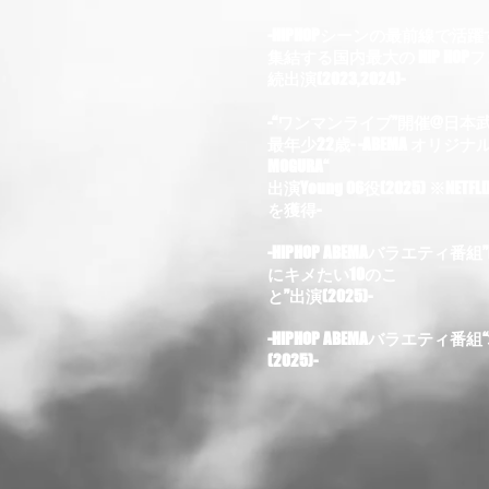
-HIPHOPシーンの最前線で
集結する国内最大の HIP HOPフェス
続出演(2023,2024)-
-“ワンマンライブ”開催@日本武道
最年少22歳- -ABEMA オリ
MOGURA“
出演Young 06役(2025) ※NE
を獲得-
-HIPHOP ABEMAバラエティ番組
にキメたい10のこ
と”出演(2025)-
-HIPHOP ABEMAバラエティ
(2025)-