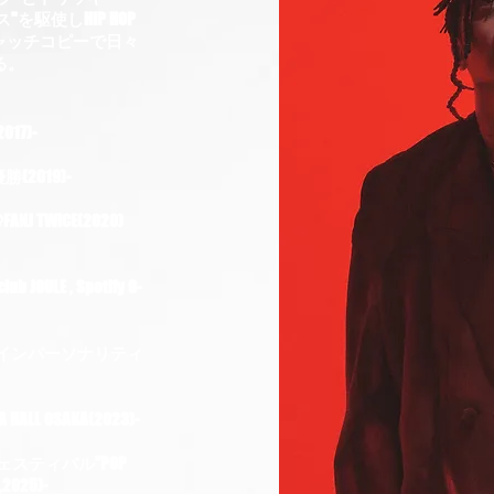
を駆使しHIP HOP
キャッチコピーで日々
る。
17)-
2019)-
 TWICE(2020)
ULE , Spotify O-
c “メインパーソナリティ
LL OSAKA(2023)-
スティバル”POP
2025)-