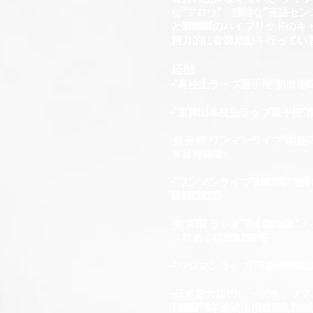
な"フロウ"、独特な"言語センス"
とREGGAEのハイブリッドの
精力的に音楽活動を行ってい
経歴
-“高校生ラップ選手権”初出場(20
-“第16回高校生ラップ選手権”優勝(
-自身初”ワンマンライブ”開催@FANJ
※当時18歳-
-“ワンマンライブ”2DAYS開催@club JO
EAST(2022)-
-東京FM ラジオ”The Classi
を務める(2023,2024)-
-“ワンマンライブ”開催@GORILLA HA
-日本最大級のヒップホップフェ
YOURS” 3年連続出演(2023,2024,