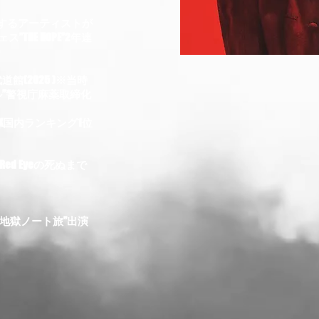
活躍するアーティストが
”THE HOPE”2年連
館(2025 )※当時
ジナル”警視庁麻薬取締化
TFLIX国内ランキング1位
”Red Eyeの死ぬまで
番組“地獄ノート旅”出演